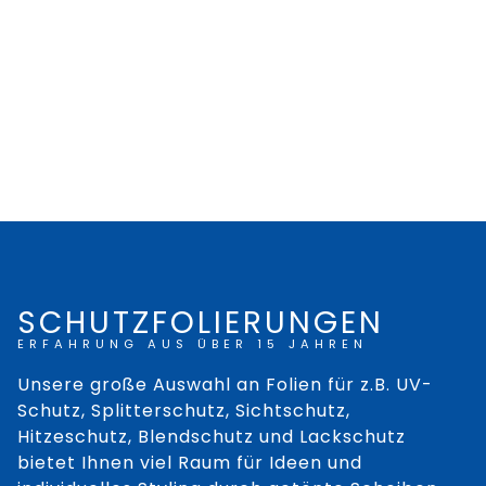
SCHUTZFOLIERUNGEN
START
ERFAHRUNG AUS ÜBER 15 JAHREN
Unsere große Auswahl an Folien für z.B. UV-
LEISTUNGEN
Schutz, Splitterschutz, Sichtschutz,
GLASREPERATUREN
Hitzeschutz, Blendschutz und Lackschutz
FAHRZEUG-FOLIERUNG
bietet Ihnen viel Raum für Ideen und
AUTOGLASEREI