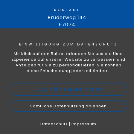
KONTAKT
Brüderweg 144
57074
Telefon:
0271 7702190
Fax:
0271 7702192
EINWILLIGUNG ZUM DATENSCHUTZ
Email:
info@cityglaserei.de
Impressum
|
Datenschutz
Mit Klick auf den Button erlauben Sie uns die User
Experience auf unserer Website zu verbessern und
Anzeigen für Sie zu personalisieren. Sie können
diese Entscheidung jederzeit ändern.
Ja, ich bin einverstanden
Sämtliche Datennutzung ablehnen
Datenschutz
|
Impressum